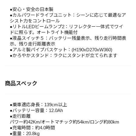
●安心・安全の日本製
●カルパワードライブユニット：シーンに応じて最適なア
シスト力をコントロール
●リトルLEDビームランプ2：リフレクター一体式でワイ
ドに照らす。オートライト機能付
●液晶スイッチ５：バッテリー残量表示、残り走行時間表
示、残り走行距離表示
●アルミ製パイプバスケット：(H190xD270xW360)
●かろやかスタンド：ラクにスタンドが立てられます
商品スペック
●乗車適応身長：139cm以上
●バッテリー容量：12.0Ah
●走行距離
パワー約42Km/オートマチック約54km/ロング約80km
●充電時間：約4.0時間
●重量：20.8kg