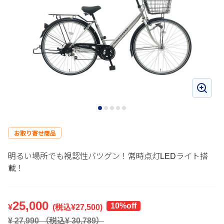
お取り寄せ商品
明るい場所でも視認性バツグン！常時点灯LEDライト搭
載！
25,000
10%off
¥
(税込¥
27,500
)
¥
27,990
（税込¥
30,789
）