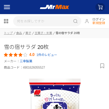
ログイン
新規登録
瓶詰
トップ
食品
菓子
豆菓子・米菓
雪の宿サラダ 20枚
雪の宿サラダ 20枚
4.0
1件のレビュー
メーカー：
三幸製菓
商品コード：
4901626055527