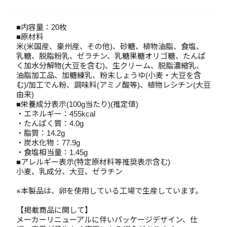
■内容量：20枚
■原材料
米(米国産、豪州産、その他)、砂糖、植物油脂、食塩、
乳糖、脱脂粉乳、ゼラチン、乳糖果糖オリゴ糖、たんぱ
く加水分解物(大豆を含む)、生クリーム、脱脂濃縮乳、
油脂加工品、加糖練乳、粉末しょうゆ(小麦・大豆を含
む)/加工でん粉、調味料(アミノ酸等)、植物レシチン(大豆
由来)
■栄養成分表示(100g当たり)(推定値)
・エネルギー：455kcal
・たんぱく質：4.0g
・脂質：14.2g
・炭水化物：77.9g
・食塩相当量：1.45g
■アレルギー表示(特定原材料等推奨表示含む)
小麦、乳成分、大豆、ゼラチン
※本製品は、卵を使用している工場で生産しています。
【掲載商品に関して】
メーカーリニューアルに伴いパッケージデザイン、仕