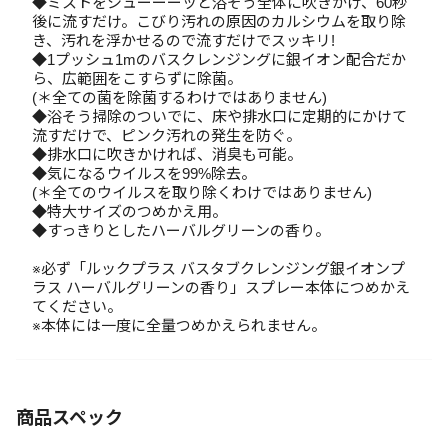
◆ミストをシューーーッと浴そう全体に吹きかけ、60秒
後に流すだけ。こびり汚れの原因のカルシウムを取り除
き、汚れを浮かせるので流すだけでスッキリ!
◆1プッシュ1mのバスクレンジングに銀イオン配合だか
ら、広範囲をこすらずに除菌。
(＊全ての菌を除菌するわけではありません)
◆浴そう掃除のついでに、床や排水口に定期的にかけて
流すだけで、ピンク汚れの発生を防ぐ。
◆排水口に吹きかければ、消臭も可能。
◆気になるウイルスを99%除去。
(＊全てのウイルスを取り除くわけではありません)
◆特大サイズのつめかえ用。
◆すっきりとしたハーバルグリーンの香り。
※必ず「ルックプラス バスタブクレンジング銀イオンプ
ラス ハーバルグリーンの香り」スプレー本体につめかえ
てください。
※本体には一度に全量つめかえられません。
商品スペック