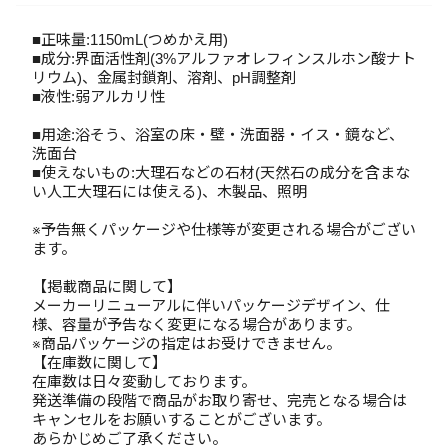
■正味量:1150mL(つめかえ用)
■成分:界面活性剤(3%アルファオレフィンスルホン酸ナト
リウム)、金属封鎖剤、溶剤、pH調整剤
■液性:弱アルカリ性
■用途:浴そう、浴室の床・壁・洗面器・イス・鏡など、
洗面台
■使えないもの:大理石などの石材(天然石の成分を含まな
い人工大理石には使える)、木製品、照明
※予告無くパッケージや仕様等が変更される場合がござい
ます。
【掲載商品に関して】
メーカーリニューアルに伴いパッケージデザイン、仕
様、容量が予告なく変更になる場合があります。
※商品パッケージの指定はお受けできません。
【在庫数に関して】
在庫数は日々変動しております。
発送準備の段階で商品がお取り寄せ、完売となる場合は
キャンセルをお願いすることがございます。
あらかじめご了承ください。