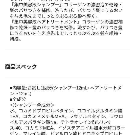
『集中美容液シャンプー』コラーゲンの濃密泡で乾燥・
髪のパサつきを補修。洗うたび、パサつき髪にうるおい
を与え毛先までしっとりぷるぷる髪へ導く。
『集中美容液ヘアトリートメント』コラーゲンの濃密補
修で乾燥・髪のパサつきを補修。流すたび、パサつき髪
にうるおいを与え毛先までしっとりぷるぷる髪を維持・
持続。
商品スペック
■内容量:お試し1回分(シャンプー12mL+ヘアトリートメ
ント12mL)
■全成分
＜シャンプー全成分＞
水、コカミドプロピルベタイン、ココイルグルタミン酸
TEA、コカミドメチルMEA、ラウリルベタイン、ラウロ
イルアスパラギン酸Na、テトラオレイン酸ソルベ
ス-40、コカミドMEA、イソステアロイル加水分解コラー
ゲン、マレイン酸、ヒアルロン酸ヒドロキシプロピルト