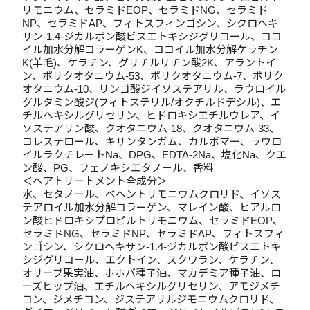
リモニウム、セラミドEOP、セラミドNG、セラミド
NP、セラミドAP、フィトスフィンゴシン、シクロヘキ
サン-1.4-ジカルボン酸ビスエトキシジグリコール、ココ
イル加水分解コラーゲンK、ココイル加水分解ケラチン
K(羊毛)、ケラチン、グリチルリチン酸2K、アラントイ
ン、ポリクオタニウム-53、ポリクオタニウム-7、ポリク
オタニウム-10、リンゴ酸ジイソステアリル、ラウロイル
グルタミン酸ジ(フィトステリル/オクチルドデシル)、エ
チルヘキシルグリセリン、ヒドロキシエチルウレア、イ
ソステアリン酸、クオタニウム-18、クオタニウム-33、
コレステロール、キサンタンガム、カルボマー、ラウロ
イルラクチレートNa、DPG、EDTA-2Na、塩化Na、クエ
ン酸、PG、フェノキシエタノール、香料
＜ヘアトリートメント全成分＞
水、セタノール、ベヘントリモニウムクロリド、イソス
テアロイル加水分解コラーゲン、マレイン酸、ヒアルロ
ン酸ヒドロキシプロピルトリモニウム、セラミドEOP、
セラミドNG、セラミドNP、セラミドAP、フィトスフィ
ンゴシン、シクロヘキサン-1.4-ジカルボン酸ビスエトキ
シジグリコール、エクトイン、スクワラン、ケラチン、
オリーブ果実油、ホホバ種子油、マカデミア種子油、ロ
ーズヒップ油、エチルヘキシルグリセリン、アモジメチ
コン、ジメチコン、ジステアリルジモニウムクロリド、