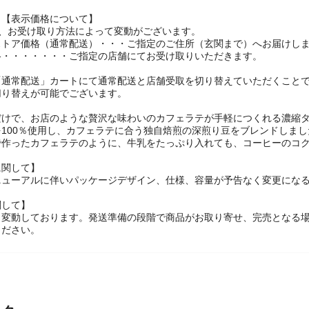
】【表示価格について】
は、お受け取り方法によって変動がございます。
ストア価格（通常配送）・・・ご指定のご住所（玄関まで）へお届けし
格・・・・・・・ご指定の店舗にてお受け取りいただきます。
「通常配送」カートにて通常配送と店舗受取を切り替えていただくこと
切り替えが可能でございます。
だけで、お店のような贅沢な味わいのカフェラテが手軽につくれる濃縮タ
を100％使用し、カフェラテに合う独自焙煎の深煎り豆をブレンドしま
で作ったカフェラテのように、牛乳をたっぷり入れても、コーヒーのコ
に関して】
ニューアルに伴いパッケージデザイン、仕様、容量が予告なく変更になる
関して】
々変動しております。発送準備の段階で商品がお取り寄せ、完売となる
ください。