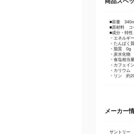
商品スペ
■容量 340m
■原材料 
■成分・特性（
・エネルギー 
・たんぱく質 
・脂質 0g
・炭水化物 1
・食塩相当量 
・カフェイン
・カリウム 
・リン 約2
メーカー