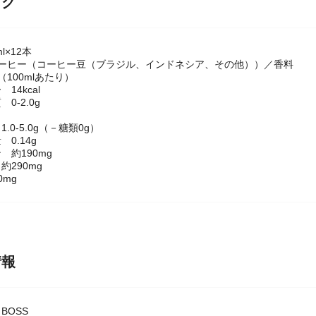
ック
l×12本
コーヒー（コーヒー豆（ブラジル、インドネシア、その他））／香料
100mlあたり）
14kcal
0-2.0g
.0-5.0g（－糖類0g）
0.14g
 約190mg
約290mg
0mg
情報