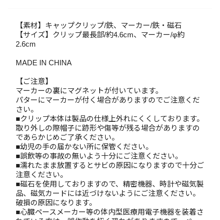
【素材】キャップクリップ/鉄、マーカー/鉄・磁石
【サイズ】クリップ最長部/約4.6cm、マーカー/φ約
2.6cm
MADE IN CHINA
【ご注意】
マーカーの裏にマグネットが付いています。
パターにマーカーが付く場合がありますのでご注意くだ
さい。
■クリップ本体は製品の仕様上外れにくくしております。
取り外しの際帽子に跡形や傷等が残る場合がありますの
であらかじめご了承ください。
■幼児の手の届かない所に保管ください。
■誤飲等の事故の無いよう十分にご注意ください。
■濡れたまま放置するとサビの原因になりますので十分ご
注意ください。
■磁石を使用しておりますので、精密機器、時計や磁気製
品、磁気カードには近づけないようにご注意ください。
破損の原因になります。
■心臓ペースメーカー等の体内型医療用電子機器を装着さ