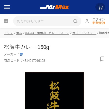
ログイン
新規登録
トップ
食品
調味料・食用油・カレー・スープ
カレー・シチュー
松阪牛カ
瓶詰
松阪牛カレー 150g
メーカー：
響
商品コード：
4514017016108