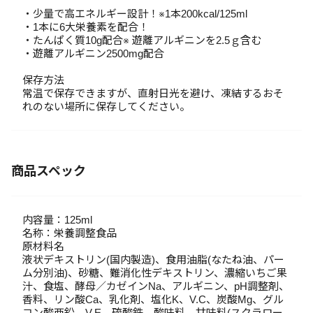
・少量で高エネルギー設計！※1本200kcal/125ml
・1本に6大栄養素を配合！
・たんぱく質10g配合※ 遊離アルギニンを2.5ｇ含む
・遊離アルギニン2500mg配合
保存方法
常温で保存できますが、直射日光を避け、凍結するおそ
れのない場所に保存してください。
商品スペック
内容量：125ml
名称：栄養調整食品
原材料名
液状デキストリン(国内製造)、食用油脂(なたね油、パー
ム分別油)、砂糖、難消化性デキストリン、濃縮いちご果
汁、食塩、酵母／カゼインNa、アルギニン、pH調整剤、
香料、リン酸Ca、乳化剤、塩化K、V.C、炭酸Mg、グル
コン酸亜鉛、V.E、硫酸鉄、酸味料、甘味料(スクラロー