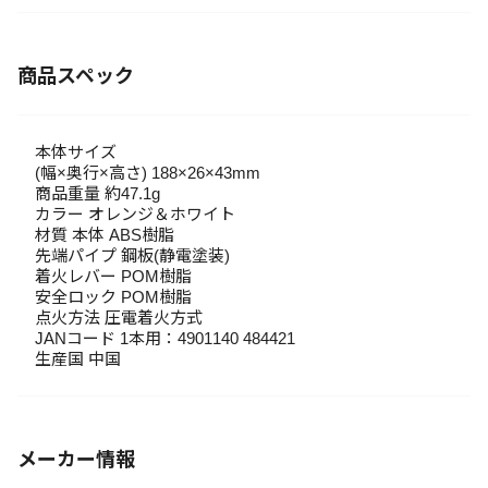
商品スペック
本体サイズ
(幅×奥行×高さ) 188×26×43mm
商品重量 約47.1g
カラー オレンジ＆ホワイト
材質 本体 ABS樹脂
先端パイプ 鋼板(静電塗装)
着火レバー POM樹脂
安全ロック POM樹脂
点火方法 圧電着火方式
JANコード 1本用：4901140 484421
生産国 中国
メーカー情報