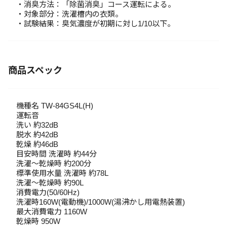
・消臭方法：「除菌消臭」コース運転による。
・対象部分：洗濯槽内の衣類。
・試験結果：臭気濃度が初期に対し1/10以下。
商品スペック
機種名 TW-84GS4L(H)
運転音
洗い 約32dB
脱水 約42dB
乾燥 約46dB
目安時間 洗濯時 約44分
洗濯～乾燥時 約200分
標準使用水量 洗濯時 約78L
洗濯～乾燥時 約90L
消費電力(50/60Hz)
洗濯時160W(電動機)/1000W(湯沸かし用電熱装置)
最大消費電力 1160W
乾燥時 950W