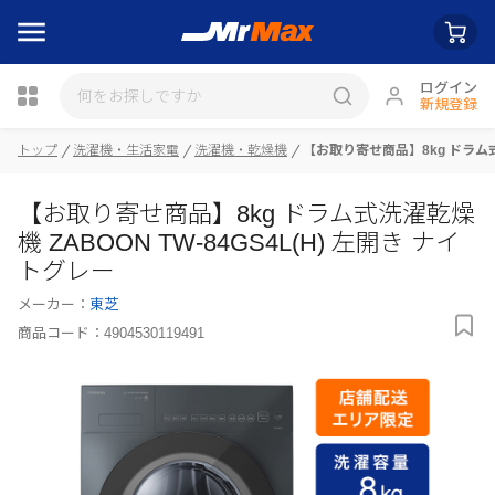
ログイン
新規登録
トップ
洗濯機・生活家電
洗濯機・乾燥機
【お取り寄せ商品】8kg ドラム式洗
瓶詰
【お取り寄せ商品】8kg ドラム式洗濯乾燥
機 ZABOON TW-84GS4L(H) 左開き ナイ
トグレー
メーカー：
東芝
商品コード：
4904530119491