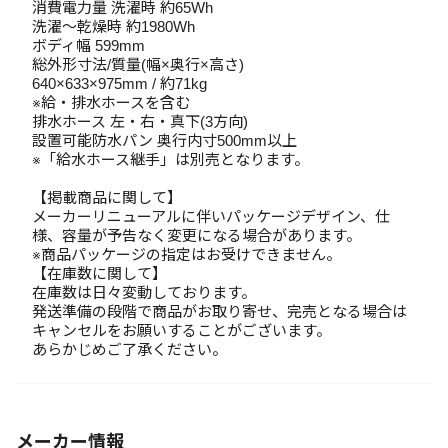
消費電力量 洗濯時 約65Wh
洗濯～乾燥時 約1980Wh
ボディ幅 599mm
総外形寸法/質量(幅×奥行×高さ)
640×633×975mm / 約71kg
※給・排水ホースを含む
排水ホース 左・右・真下(3方向)
設置可能防水パン 奥行内寸500mm以上
※「給水ホース継手」は別売となります。
【掲載商品に関して】
メーカーリニューアルに伴いパッケージデザイン、仕
様、容量が予告なく変更になる場合があります。
※商品パッケージの指定はお受けできません。
【在庫数に関して】
在庫数は日々変動しております。
発送準備の段階で商品がお取り寄せ、完売となる場合は
キャンセルをお願いすることがございます。
あらかじめご了承ください。
メーカー情報