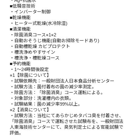
・Ag+抗菌水
■低騒音技術
・インバーター制御
■乾燥機能
・ヒーター式乾燥(水冷除湿)
■清潔機能
・除菌消臭コース※1※2
・自動おそうじ機能(自動お掃除モードあり)
・自動槽乾燥 カビプロテクト
・槽洗浄めやすサイン
・槽洗浄・槽乾燥コース
■予約機能
・1～24時間後設定
※1【除菌について】
・試験依頼先：一般財団法人日本食品分析センター
・試験方法：菌付着布の菌の減少率測定。
・除菌方法：「除菌消臭」コース運転による。
・対象部分：洗濯槽内の衣類。
・試験結果：菌の減少率99%以上。
※2【消臭について】
・試験方法：当社にてあらかじめタバコ臭を付着させ、
「除菌消臭」コースで運転させた試験布を、一般財団法
人東海技術センターにて、臭気判定士による官能試験で
評価。