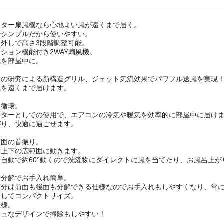
ーター扇風機なら心地よい風が遠くまで届く。
でシンプルだから使いやすい。
り外しで高さ3段階調整可能。
ション機能付き2WAY扇風機。
気を部屋中に。
自の研究による新構造グリル、ジェット気流効果でパワフル送風を実現
気を遠くまで届けます。
を循環。
ーターとしての使用で、エアコンの冷気や暖気を効率的に部屋中に届け
がり、快適に過ごせます。
範囲の首振り。
右上下の広範囲に動きます。
自動で約60°動くので洗濯物にダイレクトに風を当てたり、お風呂上
全分解でお手入れ簡単。
部分は前面も後面も分解できる仕様なのでお手入れもしやすくなり、常
較してコンパクトサイズ。
仕様。
シュなデザインで掃除もしやすい！