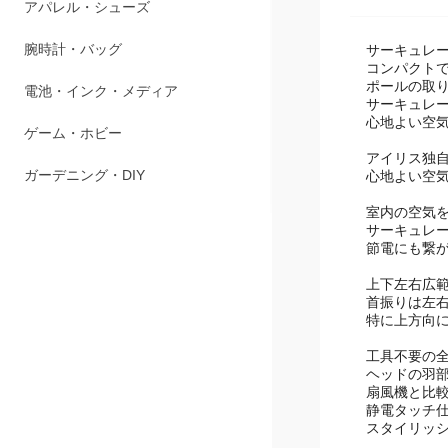
ペット用品
アパレル・シューズ
サーキュレ
コンパクト
ポールの取
腕時計・バッグ
サーキュレー
心地よい空
電池・インク・メディア
アイリス独
心地よい空
ゲーム・ホビー
室内の空気
ガーデニング・DIY
サーキュレ
節電にも繋
上下左右広
首振りは左
特に上方向に
工具不要の
ヘッドの羽
扇風機と比
静電タッチ
スタイリッ