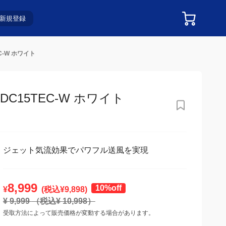
新規登録
C-W ホワイト
15TEC-W ホワイト
ジェット気流効果でパワフル送風を実現
8,999
10%off
¥
(税込¥
9,898
)
¥
9,999
（税込¥
10,998
）
受取方法によって販売価格が変動する場合があります。