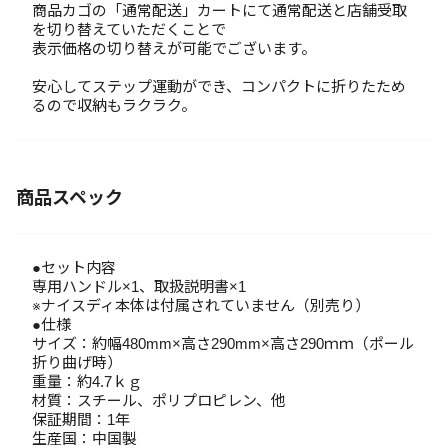
商品カゴの「通常配送」カートにて通常配送と店舗受取
を切り替えていただくことで
表示価格の切り替えが可能でございます。
安心してステップ運動ができ、コンパクトに折りたため
るので収納もラクラク。
商品スペック
●セット内容
専用ハンドル×1、取扱説明書×1
※ナイスディ本体は付属されていません（別売り）
●仕様
サイズ：約幅480mm×高さ290mm×高さ290ｍｍ（ポール
折り曲げ時）
重量：約4.7ｋｇ
材質：スチール、ポリプロピレン、他
保証期間：1年
生産国：中国製