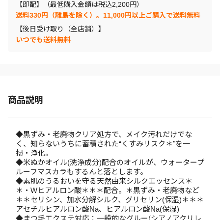
【即配】（最低購入金額は税込2,200円）
送料330円（離島を除く）。11,000円以上ご購入で送料無料
【後日受け取り（全店舗）】
いつでも送料無料
商品説明
◆黒ずみ・老廃物クリア処方で、メイク汚れだけでな
く、知らないうちに蓄積された“くすみリスク＊"を一
掃・浄化。
◆米ぬかオイル(洗浄成分)配合のオイルが、ウォータープ
ルーフマスカラもするんと落とします。
◆素肌のうるおいを守る天然由来シルクエッセンス＊
＊・Wヒアルロン酸＊＊＊配合。＊黒ずみ・老廃物など
＊＊セリシン、加水分解シルク、グリセリン(保湿)＊＊＊
アセチルヒアルロン酸Na、ヒアルロン酸Na(保湿)
◆まつ毛エクステ対応：一般的なグルー(シアノアクリレ