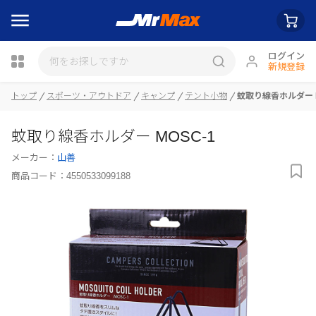
ログイン
新規登録
トップ
スポーツ・アウトドア
キャンプ
テント小物
蚊取り線香ホルダー M
瓶詰
蚊取り線香ホルダー MOSC-1
メーカー：
山善
商品コード：
4550533099188