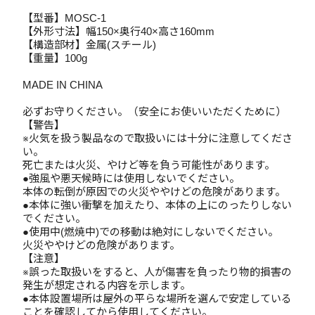
【型番】MOSC-1
【外形寸法】幅150×奥行40×高さ160mm
【構造部材】金属(スチール)
【重量】100g
MADE IN CHINA
必ずお守りください。（安全にお使いいただくために）
【警告】
※火気を扱う製品なので取扱いには十分に注意してくださ
い。
死亡または火災、やけど等を負う可能性があります。
●強風や悪天候時には使用しないでください。
本体の転倒が原因での火災ややけどの危険があります。
●本体に強い衝撃を加えたり、本体の上にのったりしない
でください。
●使用中(燃焼中)での移動は絶対にしないでください。
火災ややけどの危険があります。
【注意】
※誤った取扱いをすると、人が傷害を負ったり物的損害の
発生が想定される内容を示します。
●本体設置場所は屋外の平らな場所を選んで安定している
ことを確認してから使用してください。