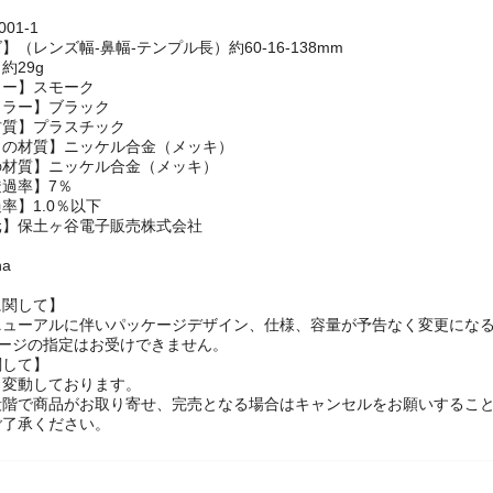
01-1
（レンズ幅-鼻幅-テンプル長）約60-16-138mm
約29g
ラー】スモーク
カラー】ブラック
材質】プラスチック
くの材質】ニッケル合金（メッキ）
の材質】ニッケル合金（メッキ）
過率】7％
率】1.0％以下
元】保土ヶ谷電子販売株式会社
na
に関して】
ニューアルに伴いパッケージデザイン、仕様、容量が予告なく変更になる
ケージの指定はお受けできません。
関して】
々変動しております。
段階で商品がお取り寄せ、完売となる場合はキャンセルをお願いするこ
ご了承ください。