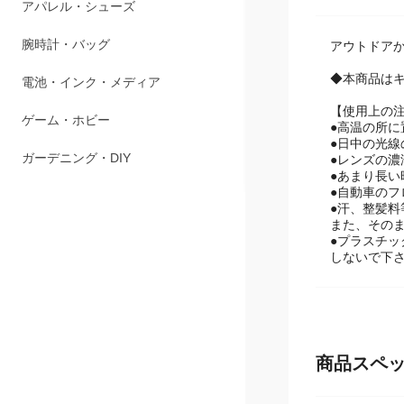
商品説明
ペット用品
アパレル・シューズ
アウトドア
◆本商品は
腕時計・バッグ
【使用上の
電池・インク・メディア
●高温の所
●日中の光
●レンズの
ゲーム・ホビー
●あまり長い
●自動車の
ガーデニング・DIY
●汗、整髪
また、その
●プラスチ
しないで下
商品スペ