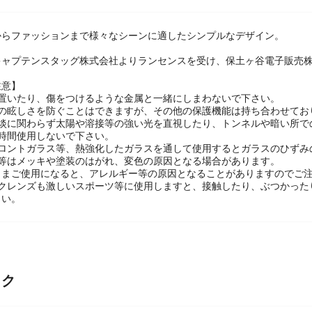
からファッションまで様々なシーンに適したシンプルなデザイン。
キャプテンスタッグ株式会社よりランセンスを受け、保土ヶ谷電子販売
注意】
に置いたり、傷をつけるような金属と一緒にしまわないで下さい。
線の眩しさを防ぐことはできますが、その他の保護機能は持ち合わせてお
濃淡に関わらず太陽や溶接等の強い光を直視したり、トンネルや暗い所で
時間使用しないで下さい。
フロントガラス等、熱強化したガラスを通して使用するとガラスのひずみ
料等はメッキや塗装のはがれ、変色の原因となる場合があります。
ままご使用になると、アレルギー等の原因となることがありますのでご
ックレンズも激しいスポーツ等に使用しますと、接触したり、ぶつかった
さい。
ック