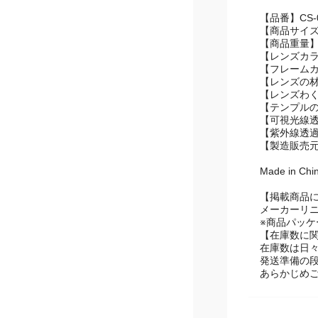
【品番】CS-0
【商品サイズ】
【商品重量】
【レンズカ
【フレーム
【レンズの
【レンズわ
【テンプル
【可視光線透
【紫外線透過
【製造販売
Made in Chi
【掲載商品
メーカーリ
※商品パッ
【在庫数に
在庫数は日
発送準備の
あらかじめ