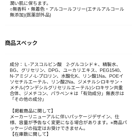
潤い肌に保ちます。
○無香料・無着色・アルコールフリー(エチルアルコール
無添加)(医薬部外品)
商品スペック
成分：Ｌ-アスコルビン酸 2-グルコシド＊、精製水、
BG、グリセリン、DPG、ユーカリエキス、PEG1540、
N-アミジノ-L-プロリン、水酸化K、リン酸1Na、POEイ
ソセチルエーテル、リン酸2Na、ジメチルシロキサン・
メチル(ウンデシルグリセリルエーテル)シロキサン共重
合体、ジメチコン、パラベン＊は「有効成分」無表示は
「その他の成分」
【掲載商品に関して】
メーカーリニューアルに伴いパッケージデザイン、仕
様、容量が予告なく変更になる場合があります。※商品パ
ッケージの指定はお受けできません。
【在庫数に関して】