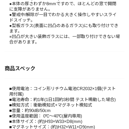
●本体の厚さわずか8mmですので、ほとんどの窓で開閉
に支障がありません。
●警戒中/解除が一目でわかる大きく操作しやすいスライ
ドスイッチ。
●型板ガラス(表面に凹凸のあるガラス)にも取り付けでき
ます。
※凹凸が大きい装飾ガラスには、一部取り付けできない場
合があります。
商品スペック
■使用電池：コイン形リチウム電池CR2032×1個(テスト
用付属)
■電池寿命：約1年(1日1回約3秒間 テスト鳴動した場合)
■検知方式：衝動検知式+マグネット検知式
■音量：約90dB/50cm
■使用温度範囲： 0℃～40℃(屋内専用)
■本体サイズ：(約)H93×W33×D8(mm)
■マグネットサイズ：(約)H32×W11×D9(mm)