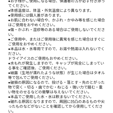
●お子様がご使用になる場合、保護者の方が必ず付き添っ
てください。
●体感温度は、体温・外気温度により異なります。
●使用感には個人差があります。
●お肌に合わない場合や、かぶれ・かゆみ等を感じた場合
はご使用をおやめください。
●傷・かぶれ・湿疹等のある場合はご使用しないでくださ
い。
●ご使用中、またはご使用後に異常を感じた場合はすぐに
ご使用をおやめください。
●本品は水・氷専用ですので、お湯や熱湯は入れないでく
ださい。
ドライアイスのご使用もおやめください。
●水もれが発生しますので、キャップが完全にしまってい
る事をご確認後、ご使用ください。
●結露（生地が濡れたような状態）が生じた場合はタオル
等で包んでご使用ください。
●破損の原因になるので、投げる・落とす・先のとがった
物で突く・切る・歯でかむ・ねじる・強い力で踏む・重
い物をのせるなどの衝撃は与えないでください。
●本品でご使用した水・氷は飲まないでください。
●破れる原因となりますので、周囲に凹凸のあるものや尖
ったものなどがないことを確認してから使用してくださ
い。