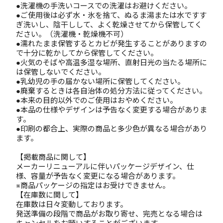
●洗濯機の手洗いコースでの洗濯はお避けください。
●ご使用後は必ず水・氷を捨て、ぬるま湯または水ですす
ぎ洗いし、陰干しして、よく乾燥させてから保管してく
ださい。（洗濯機・乾燥機不可）
●濡れたまま保管するとカビが発生することがありますの
で十分に乾かしてから保管してください。
●火気のそばや高温多湿な場所、直射日光の当たる場所に
は保管しないでください。
●乳幼児の手の届かない場所に保管してください。
●廃棄するときは各自治体の処分方法に従ってください。
●本来の目的以外でのご使用はおやめください。
●本品の仕様やデザインは予告なく変更する場合がありま
す。
●印刷の都合上、実際の商品と多少色が異なる場合があり
ます。
【掲載商品に関して】
メーカーリニューアルに伴いパッケージデザイン、仕
様、容量が予告なく変更になる場合があります。
※商品パッケージの指定はお受けできません。
【在庫数に関して】
在庫数は日々変動しております。
発送準備の段階で商品がお取り寄せ、完売となる場合は