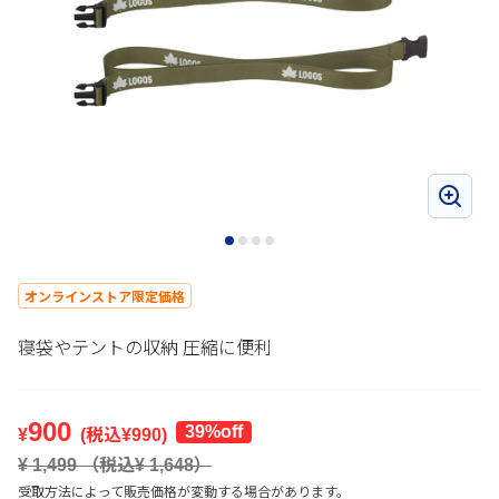
オンラインストア限定価格
寝袋やテントの収納 圧縮に便利
900
39%off
¥
(税込¥
990
)
¥
1,499
（税込¥
1,648
）
受取方法によって販売価格が変動する場合があります。