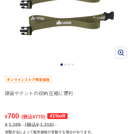
オンラインストア限定価格
寝袋やテントの収納 圧縮に便利
700
41%off
¥
(税込¥
770
)
¥
1,199
（税込¥
1,318
）
受取方法によって販売価格が変動する場合があります。