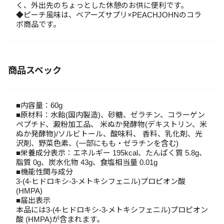
く、外出先のちょっとした休憩のお供に便利です。
◆ピーチ風味は、ベアーズサプリ×PEACHJOHNのコラ
ボ商品です。
商品スペック
■内容量：60g
■原材料：水飴(国内製造)、砂糖、ゼラチン、コラーゲン
ペプチド、澱粉加工品、 米ぬか発酵物(デキストリン、米
ぬか発酵物)/ソルビトール、酸味料、 香料、乳化剤、光
沢剤、野菜色素、(一部にもも・ゼラチンを含む)
■栄養成分表示：エネルギー 195kcal、たんぱく質 5.8g、
脂質 0g、炭水化物 43g、食塩相当量 0.01g
■機能性関与成分
3-(4-ヒドロキシ-3-メトキシフェニル)プロピオン酸
(HMPA)
■届出表示
本品には3-(4-ヒドロキシ-3-メトキシフェニル)プロピオン
酸 (HMPA)が含まれます。