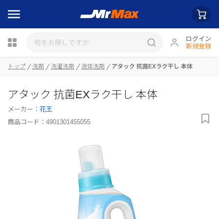
ログイン
新規登録
トップ
洗剤
洗濯洗剤
液体洗剤
アタック 抗菌EXラク干し 本体
瓶詰
アタック 抗菌EXラク干し 本体
メーカー：
花王
商品コード：
4901301455055