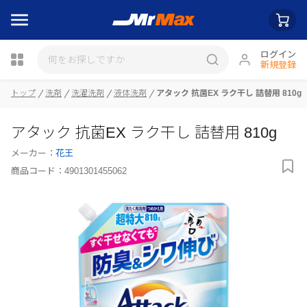
ログイン
新規登録
瓶詰
トップ
洗剤
洗濯洗剤
液体洗剤
アタック 抗菌EX ラク干し 詰替用 810g
アタック 抗菌EX ラク干し 詰替用 810g
メーカー：
花王
商品コード：
4901301455062