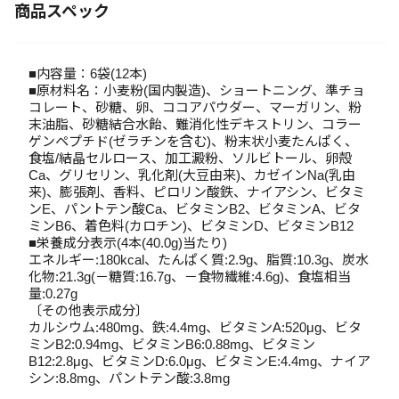
商品スペック
■内容量：6袋(12本)
■原材料名：小麦粉(国内製造)、ショートニング、準チョ
コレート、砂糖、卵、ココアパウダー、マーガリン、粉
末油脂、砂糖結合水飴、難消化性デキストリン、コラー
ゲンペプチド(ゼラチンを含む)、粉末状小麦たんぱく、
食塩/結晶セルロース、加工澱粉、ソルビトール、卵殻
Ca、グリセリン、乳化剤(大豆由来)、カゼインNa(乳由
来)、膨張剤、香料、ピロリン酸鉄、ナイアシン、ビタミ
ンE、パントテン酸Ca、ビタミンB2、ビタミンA、ビタ
ミンB6、着色料(カロチン)、ビタミンD、ビタミンB12
■栄養成分表示(4本(40.0g)当たり)
エネルギー:180kcal、たんぱく質:2.9g、脂質:10.3g、炭水
化物:21.3g(－糖質:16.7g、－食物繊維:4.6g)、食塩相当
量:0.27g
〔その他表示成分〕
カルシウム:480mg、鉄:4.4mg、ビタミンA:520μg、ビタ
ミンB2:0.94mg、ビタミンB6:0.88mg、ビタミン
B12:2.8μg、ビタミンD:6.0μg、ビタミンE:4.4mg、ナイア
シン:8.8mg、パントテン酸:3.8mg