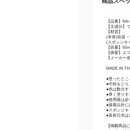
商品スペ
【品番】NA-
【主成分】
【材質】
(本体)容器
(スポンジキ
【容量】50m
【摘要】エ
【メーカー
MADE IN TH
●塗ったと
●中栓をと
●色は数分す
●厚く塗り
●使用後は
●接着以外に
●スポンジ
●直射日光は