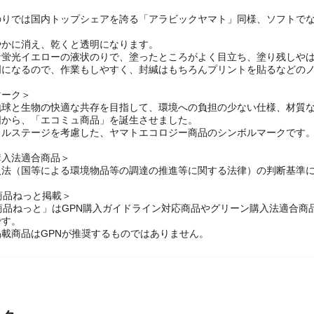
のりでは国内トップシェアを誇る「アラビックヤマト」同様、ソフトで
やかに消え、乾くと透明になります。
な蛍光イエローの液状のりで、塗ったところがよく目立ち、塗り残しやは
明になるので、作業もしやすく、封緘はもちろんプリントを貼るなどの
マーク＞
地球と生物の快適な共存を目指して、環境への負担の少ない仕様、材質
図から、「エコミュ商品」を誕生させました。
クルステージを考慮した、ヤマトエコロジー商品のシンボルマークです
購入法適合商品＞
入法（国等による環境物品等の調達の推進等に関する法律）の判断基準
商品ねっと掲載＞
商品ねっと」はGPN購入ガイドライン対応商品やグリーン購入法適合
です。
載商品はGPNが推奨するものではありません。