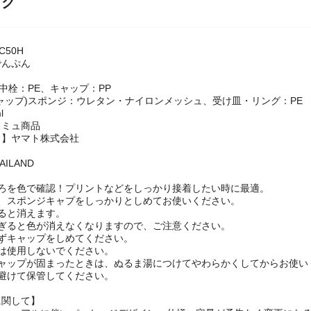
ック
C50H
でんぷん
・中栓：PE、キャップ：PP
ャップ)スポンジ：ウレタン・ナイロンメッシュ、受け皿・リング：PE
l
コミュ商品
名】ヤマト株式会社
AILAND
ころを色で確認！プリントなどをしっかり接着したい時に最適。
り、スポンジキャプをしっかりとしめてお使いください。
ると消えます。
すぎると色が消えなくなりますので、ご注意ください。
必ずキャップをしめてください。
は使用しないでください。
キャップが固まったときは、ぬるま湯につけてやわらかくしてからお使い
避けて保管してください。