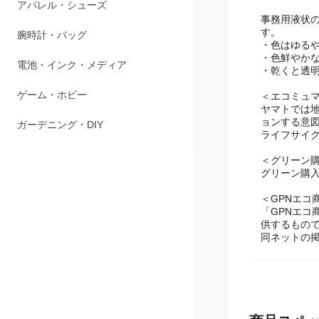
ペット用品
事務用液状
す。
アパレル・シューズ
・色はゆる
・色鮮やか
腕時計・バッグ
・乾くと透
電池・インク・メディア
＜エコミュ
ヤマトでは
ョンする意
ゲーム・ホビー
ライフサイ
ガーデニング・DIY
＜グリーン
グリーン購
＜GPNエコ
「GPNエコ
供するもの
同ネットの掲