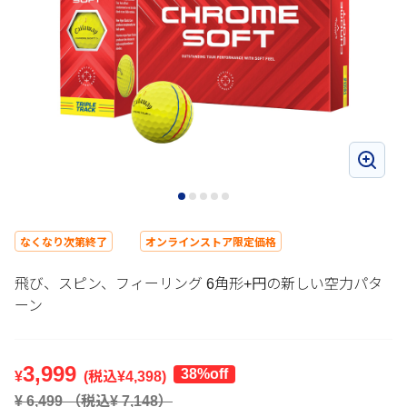
なくなり次第終了
オンラインストア限定価格
飛び、スピン、フィーリング 6角形+円の新しい空力パタ
ーン
3,999
38%off
¥
(税込¥
4,398
)
¥
6,499
（税込¥
7,148
）