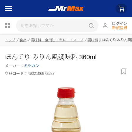
ログイン
新規登録
トップ
食品
調味料・食用油・カレー・スープ
調味料
ほんてり みりん風調
瓶詰
ほんてり みりん風調味料 360ml
メーカー：
ミツカン
商品コード：
4902106972327