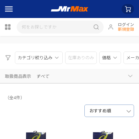
ログイン
新規登録
瓶詰
カテゴリ絞り込み
在庫ありのみ
価格
メー
取扱商品表示
すべて
（全4件）
おすすめ順