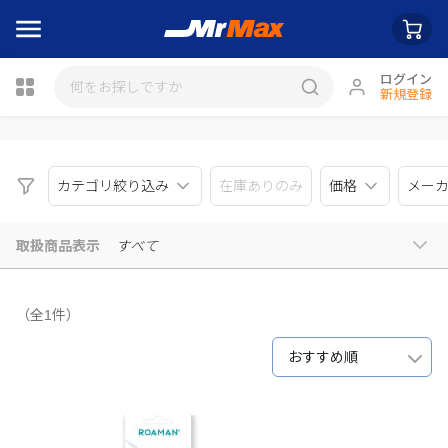
ログイン
新規登録
瓶詰
カテゴリ絞り込み
在庫ありのみ
価格
メー
取扱商品表示
すべて
（全1件）
おすすめ順