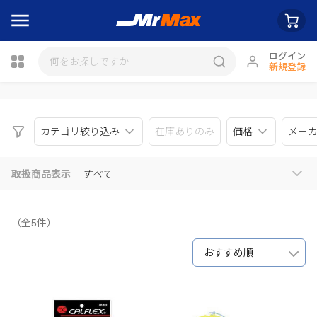
ログイン
新規登録
瓶詰
カテゴリ絞り込み
在庫ありのみ
価格
メー
取扱商品表示
すべて
（全5件）
おすすめ順