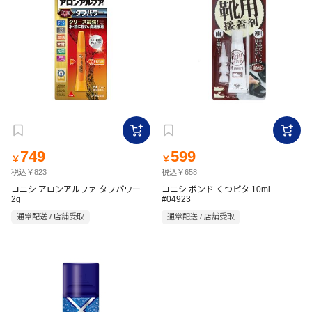
749
599
￥
￥
税込￥823
税込￥658
コニシ アロンアルファ タフパワー
コニシ ボンド くつピタ 10ml
2g
#04923
通常配送 / 店舗受取
通常配送 / 店舗受取