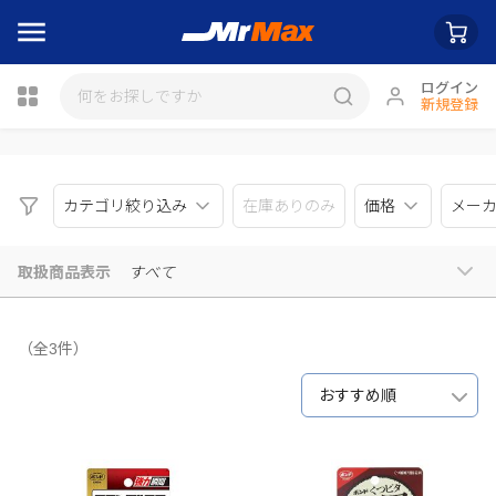
ログイン
新規登録
瓶詰
カテゴリ絞り込み
在庫ありのみ
価格
メー
取扱商品表示
すべて
（全3件）
おすすめ順