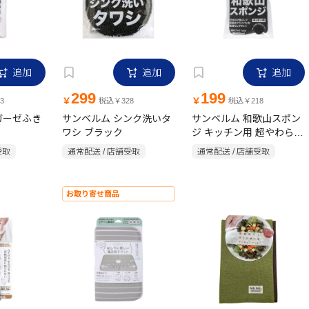
追加
追加
追加
299
199
￥
￥
3
税込￥328
税込￥218
ガーゼふき
サンベルム シンク洗いタ
サンベルム 和歌山スポン
ワシ ブラック
ジ キッチン用 超やわらか
タイプ ブラック
受取
通常配送 / 店舗受取
通常配送 / 店舗受取
お取り寄せ商品