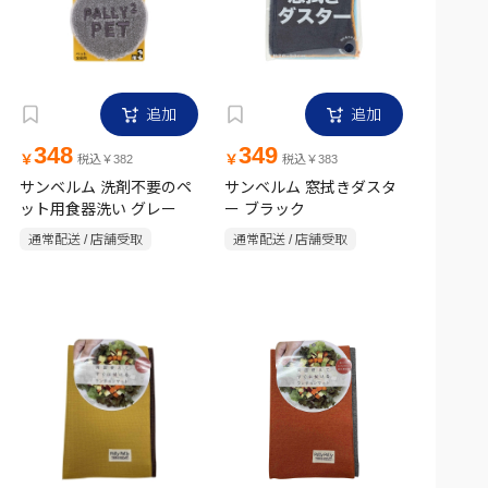
追加
追加
348
349
￥
￥
税込￥382
税込￥383
サンベルム 洗剤不要のペ
サンベルム 窓拭きダスタ
ット用食器洗い グレー
ー ブラック
通常配送 / 店舗受取
通常配送 / 店舗受取