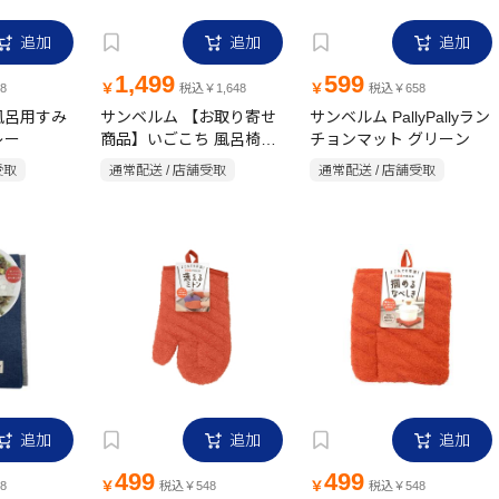
追加
追加
追加
1,499
599
￥
￥
8
税込￥1,648
税込￥658
風呂用すみ
サンベルム 【お取り寄せ
サンベルム PallyPallyラン
レー
商品】いごこち 風呂椅子
チョンマット グリーン
マット グレー
受取
通常配送 / 店舗受取
通常配送 / 店舗受取
追加
追加
追加
499
499
￥
￥
8
税込￥548
税込￥548