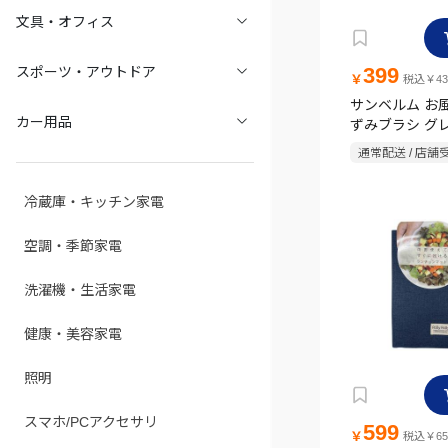
文具・オフィス
399
スポーツ・アウトドア
￥
税込￥43
サンベルム お
カー用品
ずみブラシ グ
通常配送 / 店舗
冷蔵庫・キッチン家電
空調・季節家電
洗濯機・生活家電
健康・美容家電
照明
スマホ/PCアクセサリ
599
￥
税込￥65