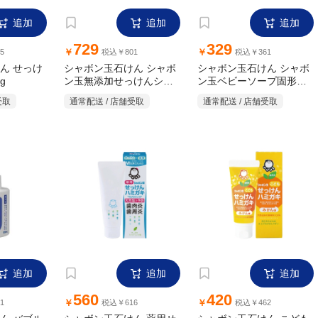
追加
追加
追加
729
329
￥
￥
5
税込￥801
税込￥361
ん せっけ
シャボン玉石けん シャボ
シャボン玉石けん シャボ
g
ン玉無添加せっけんシャ
ン玉ベビーソープ固形タ
ンプー泡タイプつめかえ
イプ 100g
受取
通常配送 / 店舗受取
通常配送 / 店舗受取
用 420ml
追加
追加
追加
560
420
￥
￥
1
税込￥616
税込￥462