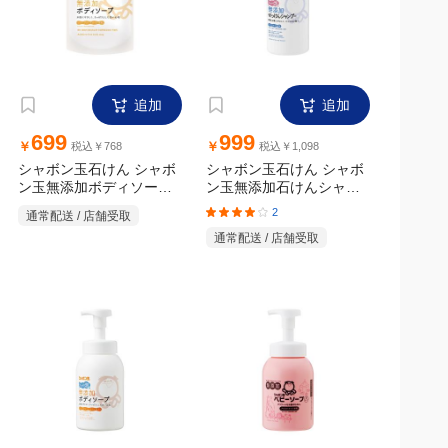
追加
追加
699
999
￥
￥
税込￥768
税込￥1,098
シャボン玉石けん シャボ
シャボン玉石けん シャボ
ン玉無添加ボディソープ
ン玉無添加石けんシャン
たっぷり泡つめかえ
プー泡タイプ 本体 520ml
2
通常配送 / 店舗受取
470ml
通常配送 / 店舗受取