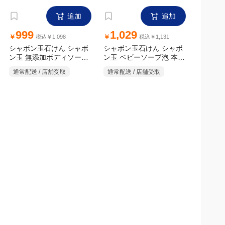
追加
追加
999
1,029
￥
￥
税込￥1,098
税込￥1,131
シャボン玉石けん シャボ
シャボン玉石けん シャボ
ン玉 無添加ボディソープ
ン玉 ベビーソープ泡 本体
450ml
たっぷり泡 本体 570ml
通常配送 / 店舗受取
通常配送 / 店舗受取