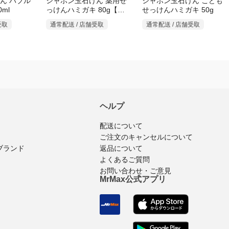
ん バブル
シャボン玉石けん 薬用せ
シャボン玉石けん こども
ml
っけんハミガキ 80g【医
せっけんハミガキ 50g
薬部外品】
通常配送 / 店舗受取
受取
通常配送 / 店舗受取
ヘルプ
配送について
ご注文のキャンセルについて
返品について
ブランド
よくあるご質問
お問い合わせ・ご意見
MrMax公式アプリ