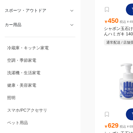
文具・オフィス
スポーツ・アウトドア
450
￥
税込￥49
シャボン玉石け
カー用品
んハミガキ 140
通常配送 / 店舗
冷蔵庫・キッチン家電
空調・季節家電
洗濯機・生活家電
健康・美容家電
照明
スマホ/PCアクセサリ
629
￥
税込￥69