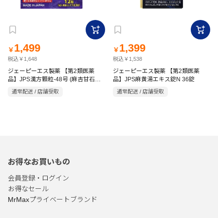
1,499
1,399
￥
￥
税込￥1,648
税込￥1,538
ジェーピーエス製薬 【第2類医薬
ジェーピーエス製薬 【第2類医薬
品】JPS漢方顆粒-48号 (麻杏甘石湯)
品】JPS麻黄湯エキス錠N 36錠
12包
通常配送 / 店舗受取
通常配送 / 店舗受取
お得なお買いもの
会員登録・ログイン
お得なセール
MrMaxプライベートブランド