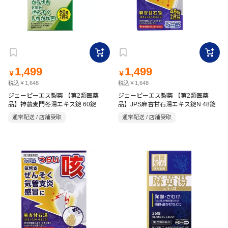
1,499
1,499
￥
￥
税込￥1,648
税込￥1,648
ジェーピーエス製薬 【第2類医薬
ジェーピーエス製薬 【第2類医薬
品】神農麦門冬湯エキス錠 60錠
品】JPS麻杏甘石湯エキス錠N 48錠
通常配送 / 店舗受取
通常配送 / 店舗受取