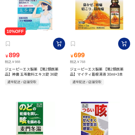
899
699
￥
￥
税込￥988
税込￥768
ジェーピーエス製薬 【第2類医薬
ジェーピーエス製薬 【第2類医薬
品】神農 五苓散料エキス錠 36錠
品】マイティ葛根湯液 30ml×3本
通常配送 / 店舗受取
通常配送 / 店舗受取