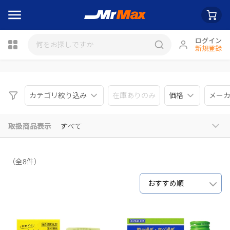
ログイン
新規登録
瓶詰
カテゴリ絞り込み
在庫ありのみ
価格
メー
取扱商品表示
すべて
（全8件）
おすすめ順