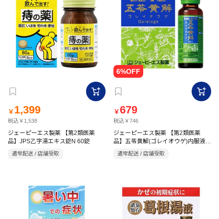
1,399
679
￥
￥
税込￥1,538
税込￥746
ジェーピーエス製薬 【第2類医薬
ジェーピーエス製薬 【第2類医薬
品】JPS乙字湯エキス錠N 60錠
品】五苓黄解(ゴレイオウゲ)内服液
30ml×2本
通常配送 / 店舗受取
通常配送 / 店舗受取