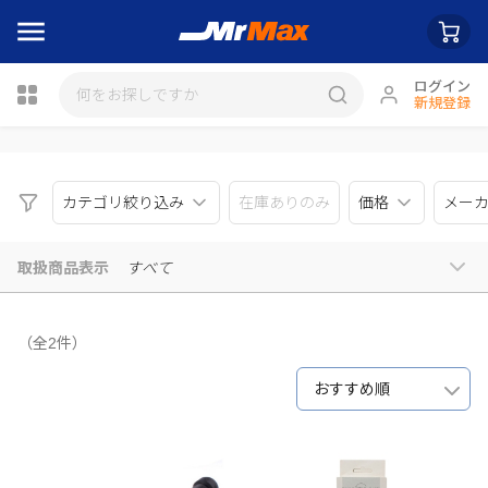
ログイン
新規登録
瓶詰
カテゴリ絞り込み
在庫ありのみ
価格
メー
取扱商品表示
すべて
（全2件）
おすすめ順