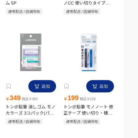
ム 5P
ノCC 使い切りタイプ
5mm ブルーグリーン
通常配送 / 店舗受取
通常配送 / 店舗受取
追加
追加
349
199
￥
￥
税込￥383
税込￥218
トンボ鉛筆 消しゴム モノ
トンボ鉛筆 モノノート 修
カラーズ 3コパック(パー
正テープ 使い切り・横引
プル・ピンク・グリーン)
きタイプ 2.5mm×4m CT-
通常配送 / 店舗受取
通常配送 / 店舗受取
JCE-311X
YCN2.5