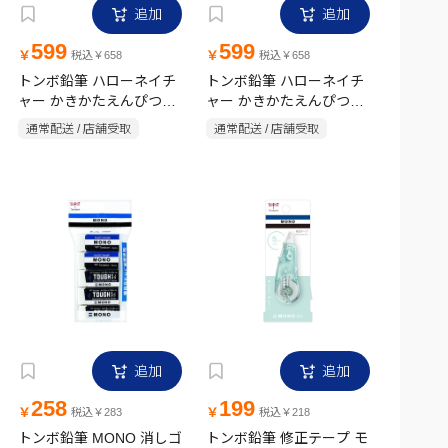
追加
追加
599
599
￥
￥
税込￥658
税込￥658
トンボ鉛筆 ハローネイチ
トンボ鉛筆 ハローネイチ
ャー かきかたえんぴつ
ャー かきかたえんぴつ
2B 12本入 ラッコ
2B 12本入 タテゴトアザ
通常配送 / 店舗受取
通常配送 / 店舗受取
ラシ
追加
追加
258
199
￥
￥
税込￥283
税込￥218
トンボ鉛筆 MONO 消しゴ
トンボ鉛筆 修正テープ モ