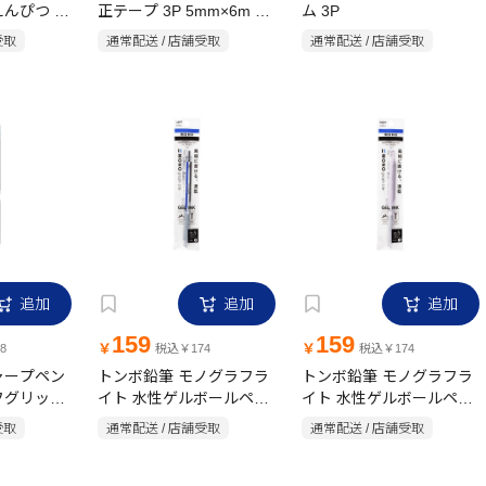
んぴつ B
正テープ 3P 5mm×6m 使
ム 3P
い切りタイプ
受取
通常配送 / 店舗受取
通常配送 / 店舗受取
追加
追加
追加
159
159
￥
￥
8
税込￥174
税込￥174
ャープペン
トンボ鉛筆 モノグラフラ
トンボ鉛筆 モノグラフラ
フグリップ
イト 水性ゲルボールペン
イト 水性ゲルボールペン
0.5mm 黒インク モノカラ
0.5mm 黒インク パープル
受取
通常配送 / 店舗受取
通常配送 / 店舗受取
ー