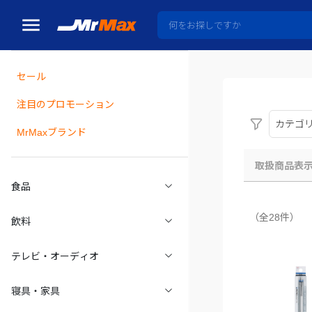
セール
瓶詰
注目のプロモーション
カテゴ
MrMaxブランド
取扱商品表
食品
（全28件）
飲料
テレビ・オーディオ
寝具・家具