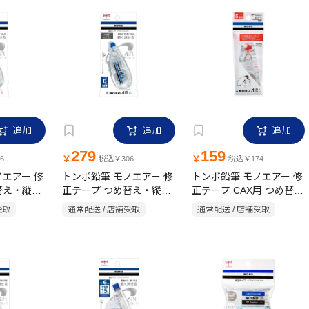
追加
追加
追加
279
159
￥
￥
6
税込￥306
税込￥174
ノエアー 修
トンボ鉛筆 モノエアー 修
トンボ鉛筆 モノエアー 修
替え・縦引
正テープ つめ替え・縦引
正テープ CAX用 つめ替え
0m CT-
きタイプ 6mm×10m CT-
カートリッジ 5mm×10m
受取
通常配送 / 店舗受取
通常配送 / 店舗受取
CAX6
CT-CAR5