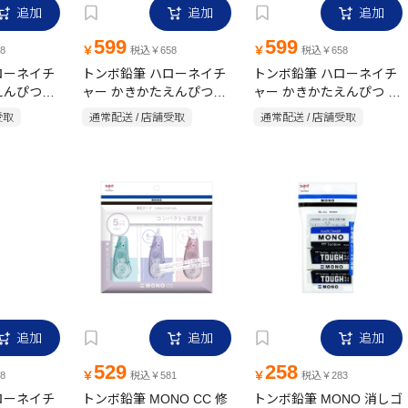
追加
追加
追加
599
599
￥
￥
8
税込￥658
税込￥658
ローネイチ
トンボ鉛筆 ハローネイチ
トンボ鉛筆 ハローネイチ
えんぴつ
ャー かきかたえんぴつ
ャー かきかたえんぴつ B
ハンドウイル
2B 12本入レッサーパンダ
12本入 コウテイペンギン
受取
通常配送 / 店舗受取
通常配送 / 店舗受取
追加
追加
追加
529
258
￥
￥
8
税込￥581
税込￥283
ローネイチ
トンボ鉛筆 MONO CC 修
トンボ鉛筆 MONO 消しゴ