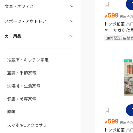
文具・オフィス
599
￥
税込￥65
スポーツ・アウトドア
トンボ鉛筆 ハ
ャー かきかた
2B 12本入 
カー用品
通常配送 / 店舗
カ
冷蔵庫・キッチン家電
空調・季節家電
洗濯機・生活家電
健康・美容家電
照明
599
￥
税込￥65
スマホ/PCアクセサリ
トンボ鉛筆 ハ