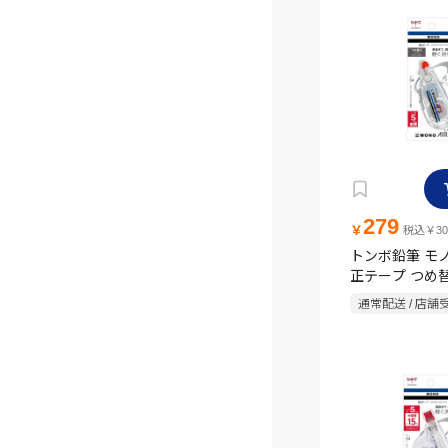
279
￥
税込￥30
トンボ鉛筆 モ
正テープ つめ
きタイプ 5mm×1
通常配送 / 店舗
CAX5