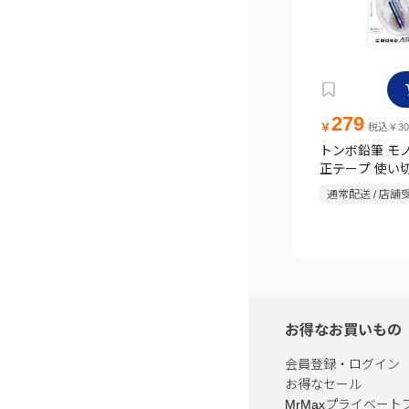
279
￥
税込￥30
トンボ鉛筆 モ
正テープ 使い
きタイプ 5mm×1
通常配送 / 店舗
YA5
お得なお買いもの
会員登録・ログイン
お得なセール
MrMaxプライベート