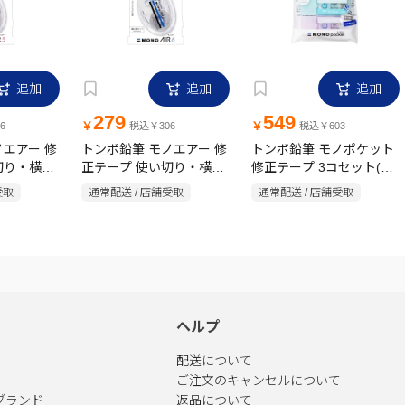
追加
追加
追加
279
549
￥
￥
6
税込￥306
税込￥603
ノエアー 修
トンボ鉛筆 モノエアー 修
トンボ鉛筆 モノポケット
切り・横引
正テープ 使い切り・横引
修正テープ 3コセット(モ
5m CT-
きタイプ 6mm×15m CT-
ノ・ブルー・パープ
受取
通常配送 / 店舗受取
通常配送 / 店舗受取
YA6
ル)5mm×4m 使い切り・
横引きタイプ KCC-321X
ヘルプ
配送について
ご注文のキャンセルについて
ブランド
返品について