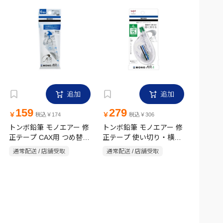
追加
追加
159
279
￥
￥
税込￥174
税込￥306
トンボ鉛筆 モノエアー 修
トンボ鉛筆 モノエアー 修
正テープ CAX用 つめ替え
正テープ 使い切り・横引
カートリッジ 6mm×10m
きタイプ 4.2mm×15m
通常配送 / 店舗受取
通常配送 / 店舗受取
CT-CAR6
CT-YA4