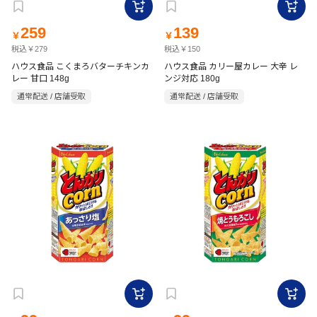
259
139
￥
￥
税込￥279
税込￥150
ハウス食品 こくまろバターチキンカ
ハウス食品 カリー屋カレー 大辛 レ
レー 甘口 148g
ンジ対応 180g
通常配送 / 店舗受取
通常配送 / 店舗受取