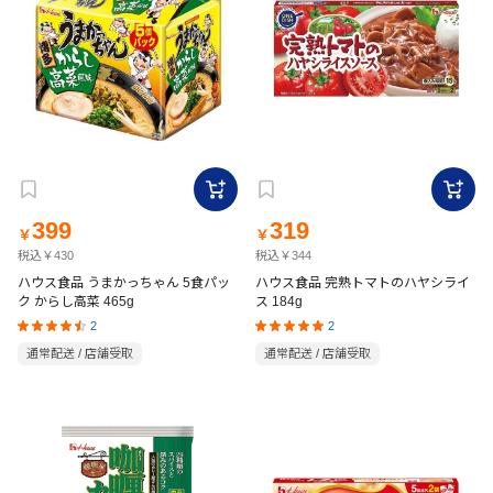
399
319
￥
￥
税込￥430
税込￥344
ハウス食品 うまかっちゃん 5食パッ
ハウス食品 完熟トマトのハヤシライ
ク からし高菜 465g
ス 184g
2
2
通常配送 / 店舗受取
通常配送 / 店舗受取