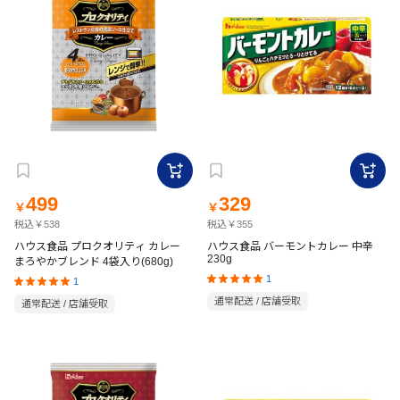
499
329
￥
￥
税込￥538
税込￥355
ハウス食品 プロクオリティ カレー
ハウス食品 バーモントカレー 中辛
230g
まろやかブレンド 4袋入り(680g)
1
1
通常配送 / 店舗受取
通常配送 / 店舗受取