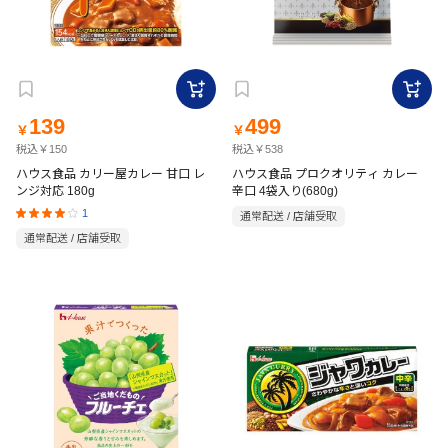
139
499
￥
￥
税込￥150
税込￥538
ハウス食品 カリー屋カレー 甘口 レ
ハウス食品 プロクオリティ カレー
ンジ対応 180g
辛口 4袋入り(680g)
1
通常配送 / 店舗受取
通常配送 / 店舗受取