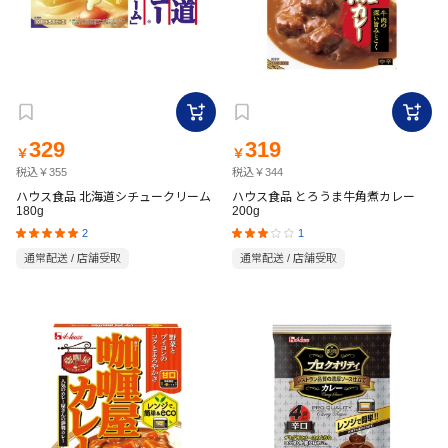
329
319
￥
￥
税込￥355
税込￥344
ハウス食品 北海道シチュークリーム
ハウス食品 とろうま牛角煮カレー
180g
200g
2
1
通常配送 / 店舗受取
通常配送 / 店舗受取