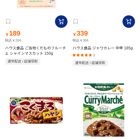
189
339
￥
￥
税込￥204
税込￥366
ハウス食品 ご当地くだものフルーチ
ハウス食品 ジャワカレー 中辛 185g
ェ シャインマスカット 150g
1
通常配送 / 店舗受取
通常配送 / 店舗受取