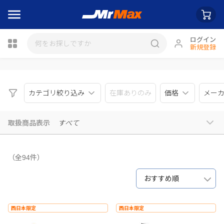
ログイン
新規登録
瓶詰
カテゴリ絞り込み
在庫ありのみ
価格
メー
取扱商品表示
すべて
（全94件）
おすすめ順
西日本限定
西日本限定