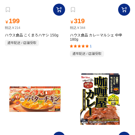
199
319
￥
￥
税込￥214
税込￥344
ハウス食品 こくまろハヤシ 150g
ハウス食品 カレーマルシェ 中辛
180g
通常配送 / 店舗受取
1
通常配送 / 店舗受取