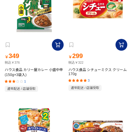
349
299
￥
￥
税込￥376
税込￥322
ハウス食品 カリー屋カレー 小盛中辛
ハウス食品 シチューミクス クリーム
170g
(150g×3袋入)
3
1
通常配送 / 店舗受取
通常配送 / 店舗受取