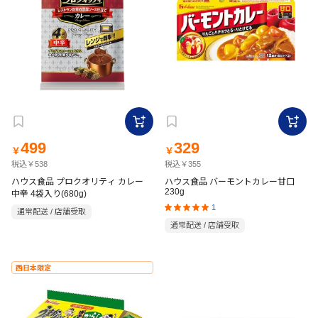
499
329
￥
￥
税込￥538
税込￥355
ハウス食品 プロクオリティ カレー
ハウス食品 バーモントカレー甘口
230g
中辛 4袋入り(680g)
1
通常配送 / 店舗受取
通常配送 / 店舗受取
西日本限定