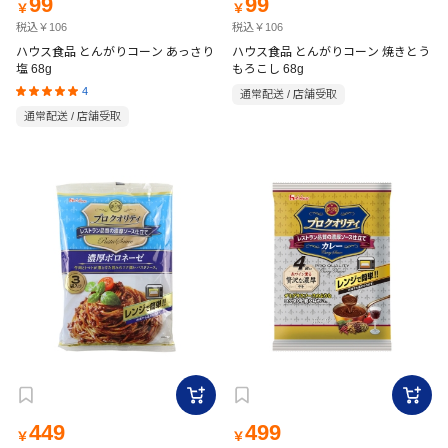
99
99
￥
￥
税込￥106
税込￥106
ハウス食品 とんがりコーン あっさり
ハウス食品 とんがりコーン 焼きとう
塩 68g
もろこし 68g
4
通常配送 / 店舗受取
通常配送 / 店舗受取
449
499
￥
￥