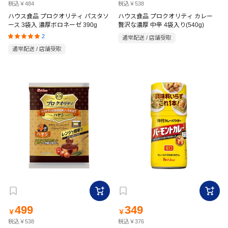
税込￥484
税込￥538
ハウス食品 プロクオリティ パスタソ
ハウス食品 プロクオリティ カレー
ース 3袋入 濃厚ボロネーゼ 390g
贅沢な濃厚 中辛 4袋入り(540g)
2
通常配送 / 店舗受取
通常配送 / 店舗受取
499
349
￥
￥
税込￥538
税込￥376