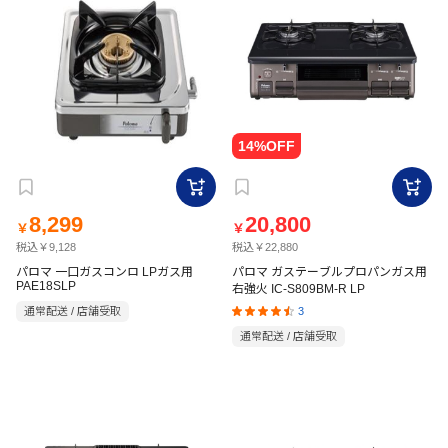
8,299
20,800
￥
￥
税込￥9,128
税込￥22,880
パロマ 一口ガスコンロ LPガス用
パロマ ガステーブルプロパンガス用
PAE18SLP
右強火 IC-S809BM-R LP
3
通常配送 / 店舗受取
通常配送 / 店舗受取