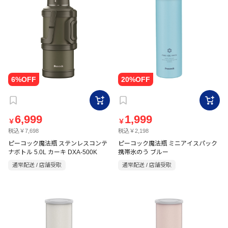
6,999
1,999
￥
￥
税込￥7,698
税込￥2,198
ピーコック魔法瓶 ステンレスコンテ
ピーコック魔法瓶 ミニアイスパック
ナボトル 5.0L カーキ DXA-500K
携帯氷のう ブルー
通常配送 / 店舗受取
通常配送 / 店舗受取