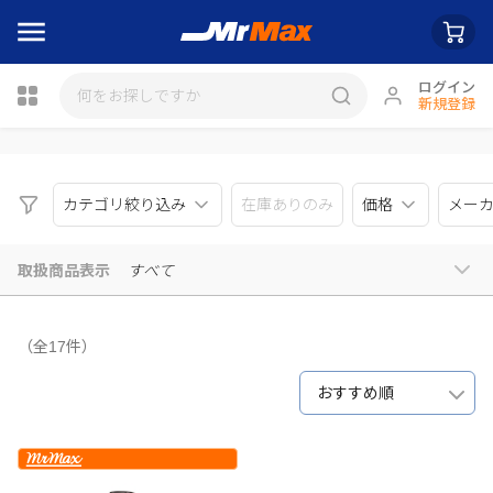
ログイン
新規登録
瓶詰
カテゴリ絞り込み
在庫ありのみ
価格
メー
取扱商品表示
すべて
（全17件）
おすすめ順