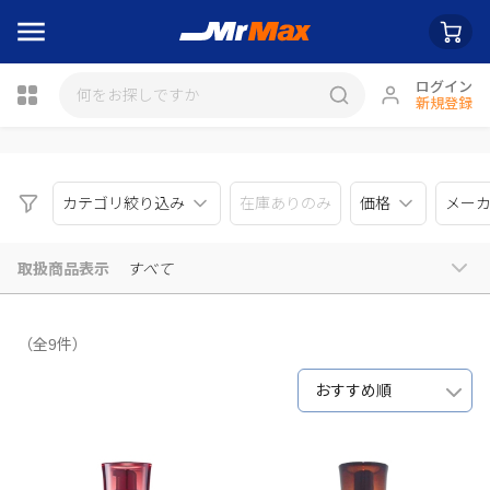
ログイン
新規登録
瓶詰
カテゴリ絞り込み
在庫ありのみ
価格
メー
取扱商品表示
すべて
（全9件）
おすすめ順