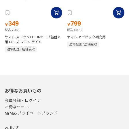
349
799
￥
￥
税込￥383
税込￥878
ヤマト メモックロールテープ詰替え
ヤマト アラビック補充用
用 ローズ レモン ライム
通常配送 / 店舗受取
通常配送 / 店舗受取
お得なお買いもの
会員登録・ログイン
お得なセール
MrMaxプライベートブランド
ヘルプ