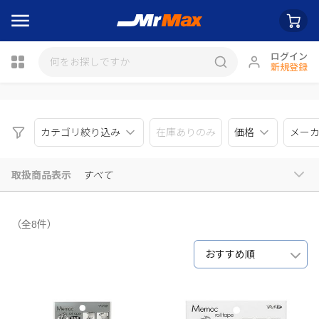
ログイン
新規登録
瓶詰
カテゴリ絞り込み
在庫ありのみ
価格
メー
取扱商品表示
すべて
（全8件）
おすすめ順