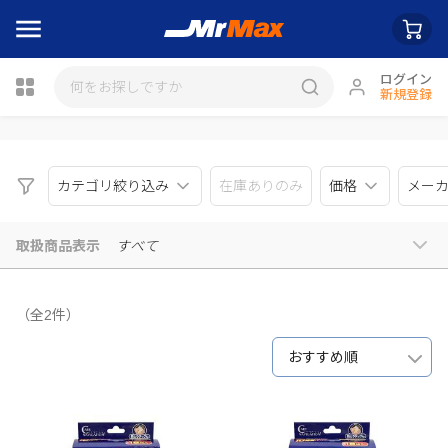
ログイン
新規登録
瓶詰
カテゴリ絞り込み
在庫ありのみ
価格
メー
取扱商品表示
すべて
（全2件）
おすすめ順