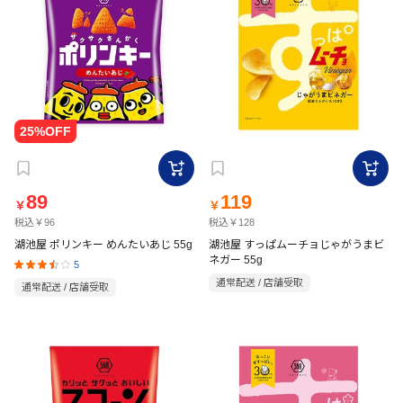
89
119
￥
￥
税込￥96
税込￥128
湖池屋 ポリンキー めんたいあじ 55g
湖池屋 すっぱムーチョじゃがうまビ
ネガー 55g
5
通常配送 / 店舗受取
通常配送 / 店舗受取