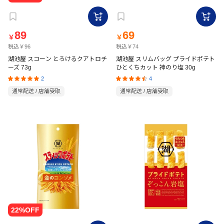
89
69
￥
￥
税込￥96
税込￥74
湖池屋 スコーン とろけるクアトロチ
湖池屋 スリムバッグ プライドポテト
ーズ 73g
ひとくちカット 神のり塩 30g
2
4
通常配送 / 店舗受取
通常配送 / 店舗受取