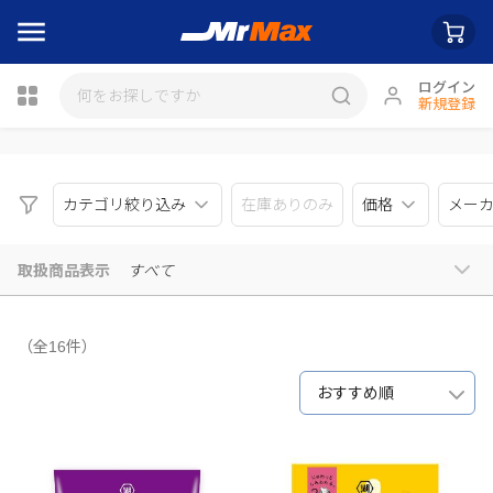
ログイン
新規登録
瓶詰
カテゴリ絞り込み
在庫ありのみ
価格
メー
取扱商品表示
すべて
（全16件）
おすすめ順