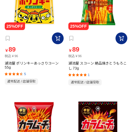
89
89
￥
￥
税込￥96
税込￥96
湖池屋 ポリンキーあっさりコーン
湖池屋 スコーン 絶品焼きとうもろこ
55g
し 73g
5
1
通常配送 / 店舗受取
通常配送 / 店舗受取