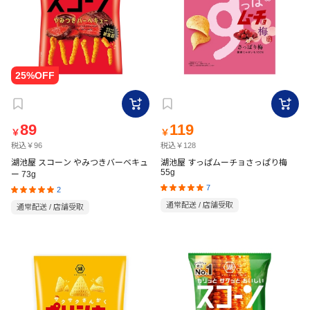
89
119
￥
￥
税込￥96
税込￥128
湖池屋 スコーン やみつきバーベキュ
湖池屋 すっぱムーチョさっぱり梅
55g
ー 73g
7
2
通常配送 / 店舗受取
通常配送 / 店舗受取