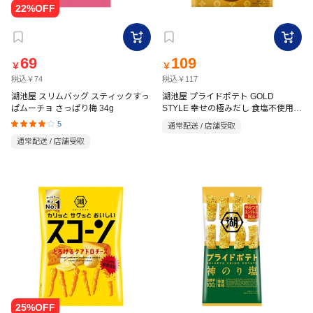
69
109
￥
￥
税込￥74
税込￥117
湖池屋 スリムバッグ スティックすっ
湖池屋 プライドポテト GOLD
ぱムーチョ さっぱり梅 34g
STYLE 幸せの極みだし 食塩不使用
55g
5
通常配送 / 店舗受取
通常配送 / 店舗受取