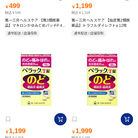
499
1,199
￥
￥
税込￥548
税込￥1,318
第一三共ヘルスケア 【第3類医薬
第一三共ヘルスケア 【指定第2類医
品】マキロンかゆみどめパッチP 48
薬品】トラフルダイレクトa 12枚
枚
通常配送 / 店舗受取
通常配送 / 店舗受取
1,199
1,999
￥
￥
税込￥1,318
税込￥2,198