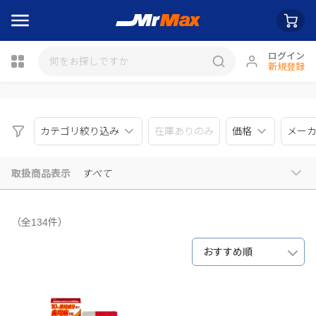
ログイン
新規登録
瓶詰
カテゴリ絞り込み
在庫ありのみ
価格
メー
取扱商品表示
すべて
（全134件）
おすすめ順