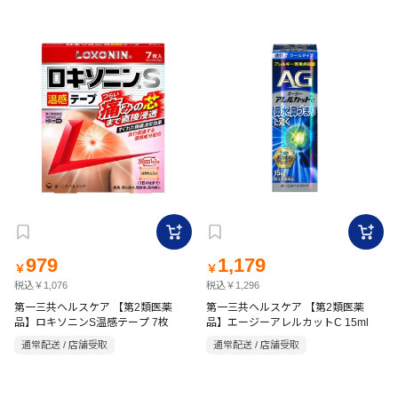
979
1,179
￥
￥
税込￥1,076
税込￥1,296
第一三共ヘルスケア 【第2類医薬
第一三共ヘルスケア 【第2類医薬
品】ロキソニンS温感テープ 7枚
品】エージーアレルカットC 15ml
通常配送 / 店舗受取
通常配送 / 店舗受取