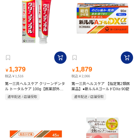
1,379
1,879
￥
￥
税込￥1,516
税込￥2,066
第一三共ヘルスケア クリーンデンタ
第一三共ヘルスケア 【指定第2類医
ル トータルケア 100g【医薬部外
薬品】●新ルルAゴールドDXα 90錠
品】
通常配送 / 店舗受取
通常配送 / 店舗受取