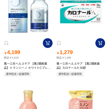
4,199
1,279
￥
￥
税込￥4,618
税込￥1,406
第一三共ヘルスケア 【第3類医薬
第一三共ヘルスケア 【第2類医薬
品】トランシーノ ホワイトCプレミ
品】カロナールA 36錠
アム 270錠
通常配送 / 店舗受取
通常配送 / 店舗受取