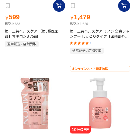
599
1,479
￥
￥
税込￥658
税込￥1,626
第一三共ヘルスケア 【第3類医薬
第一三共ヘルスケア ミノン 全身シャ
品】マキロンS 75ml
ンプー しっとりタイプ【医薬部外
品】 450ml
1
通常配送 / 店舗受取
通常配送 / 店舗受取
オンラインストア限定価格