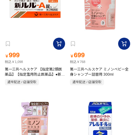
999
699
￥
￥
税込￥1,098
税込￥768
第一三共ヘルスケア 【指定第2類医
第一三共ヘルスケア ミノンベビー全
薬品】【指定濫用防止医薬品】●新ル
身シャンプー詰替用 300ml
ル-A錠s 45錠
通常配送 / 店舗受取
通常配送 / 店舗受取