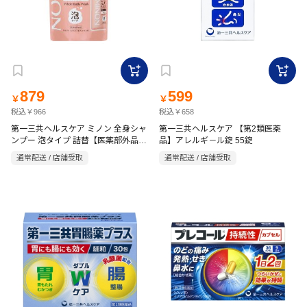
879
599
￥
￥
税込￥966
税込￥658
第一三共ヘルスケア ミノン 全身シャ
第一三共ヘルスケア 【第2類医薬
ンプー 泡タイプ 詰替【医薬部外品】
品】アレルギ－ル錠 55錠
400ml
通常配送 / 店舗受取
通常配送 / 店舗受取