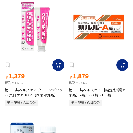
1,379
1,879
￥
￥
税込￥1,516
税込￥2,066
第一三共ヘルスケア クリーンデンタ
第一三共ヘルスケア 【指定第2類医
ル 美白ケア 100g【医薬部外品】
薬品】●新ルルA錠S 135錠
通常配送 / 店舗受取
通常配送 / 店舗受取