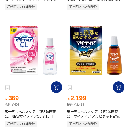
アム 90錠
アタックCX プレミアム 18錠
通常配送 / 店舗受取
通常配送 / 店舗受取
369
2,199
￥
￥
税込￥405
税込￥2,418
第一三共ヘルスケア 【第3類医薬
第一三共ヘルスケア 【第2類医薬
品】NEWマイティアCL S 15ml
品】マイティア アルピタットEXα7
15ml
通常配送 / 店舗受取
通常配送 / 店舗受取