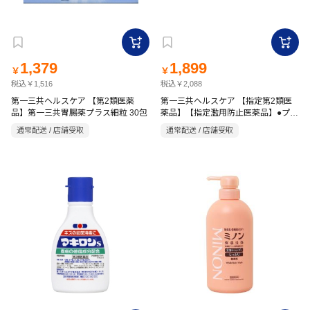
1,379
1,899
￥
￥
税込￥1,516
税込￥2,088
第一三共ヘルスケア 【第2類医薬
第一三共ヘルスケア 【指定第2類医
品】第一三共胃腸薬プラス細粒 30包
薬品】【指定濫用防止医薬品】●プレ
コール持続性カプセル 36P
通常配送 / 店舗受取
通常配送 / 店舗受取