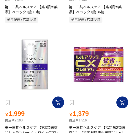
第一三共ヘルスケア 【第3類医薬
第一三共ヘルスケア 【第3類医薬
品】ペラックT錠 18錠
品】ペラックT錠 36錠
通常配送 / 店舗受取
通常配送 / 店舗受取
1,999
1,379
￥
￥
税込￥2,198
税込￥1,516
第一三共ヘルスケア 【第3類医薬
第一三共ヘルスケア 【指定第2類医
品】トランシーノ ホワイトCプレミ
薬品】【指定濫用防止医薬品】●ルル