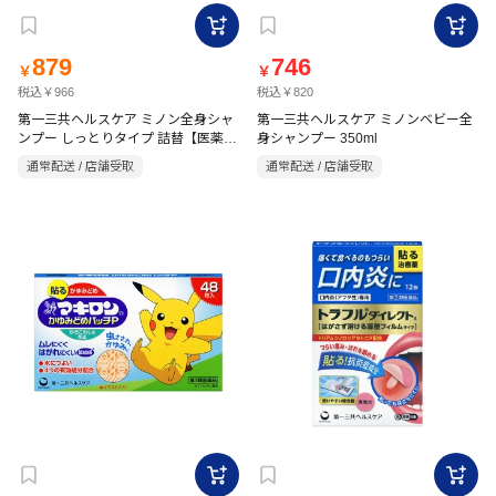
879
746
￥
￥
税込￥966
税込￥820
第一三共ヘルスケア ミノン全身シャ
第一三共ヘルスケア ミノンベビー全
ンプー しっとりタイプ 詰替【医薬部
身シャンプー 350ml
外品】 380ml
通常配送 / 店舗受取
通常配送 / 店舗受取