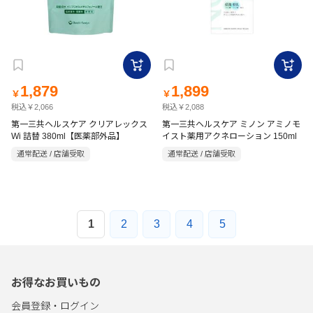
1,879
1,899
￥
￥
税込￥2,066
税込￥2,088
第一三共ヘルスケア クリアレックス
第一三共ヘルスケア ミノン アミノモ
Wi 詰替 380ml【医薬部外品】
イスト薬用アクネローション 150ml
通常配送 / 店舗受取
通常配送 / 店舗受取
1
2
3
4
5
お得なお買いもの
会員登録・ログイン