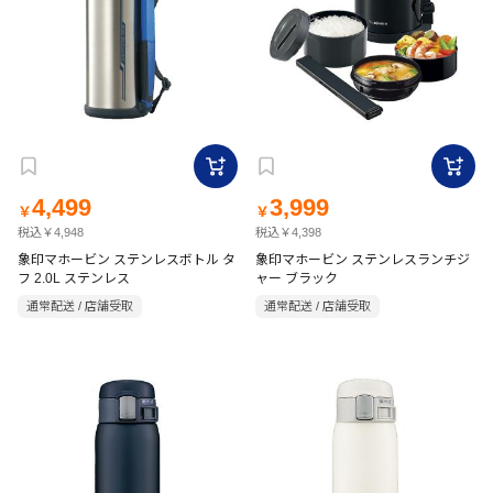
4,499
3,999
￥
￥
税込￥4,948
税込￥4,398
象印マホービン ステンレスボトル タ
象印マホービン ステンレスランチジ
フ 2.0L ステンレス
ャー ブラック
通常配送 / 店舗受取
通常配送 / 店舗受取