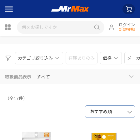
ログイン
新規登録
瓶詰
カテゴリ絞り込み
在庫ありのみ
価格
メー
取扱商品表示
すべて
（全17件）
おすすめ順