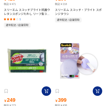
税込￥471
税込￥218
スリーエム スコッチブライト抗菌ウ
スリーエム スコッチ・ブライト スポ
レタンスポンジたわし リーフ型 3個
ンジタワシ
入
1
通常配送 / 店舗受取
通常配送 / 店舗受取
249
399
￥
￥
税込￥273
税込￥438