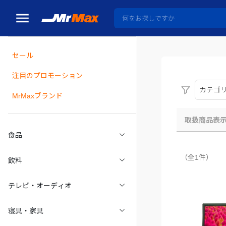
セール
瓶詰
注目のプロモーション
カテゴ
MrMaxブランド
取扱商品表
食品
（全1件）
飲料
テレビ・オーディオ
寝具・家具