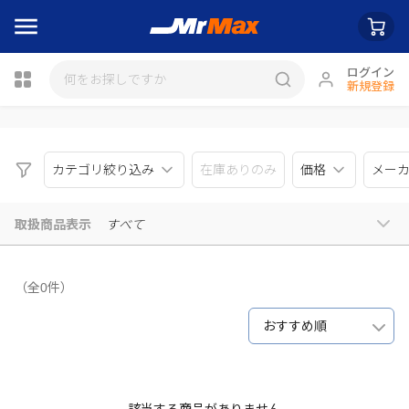
ログイン
新規登録
瓶詰
カテゴリ絞り込み
在庫ありのみ
価格
メー
取扱商品表示
すべて
（全0件）
おすすめ順