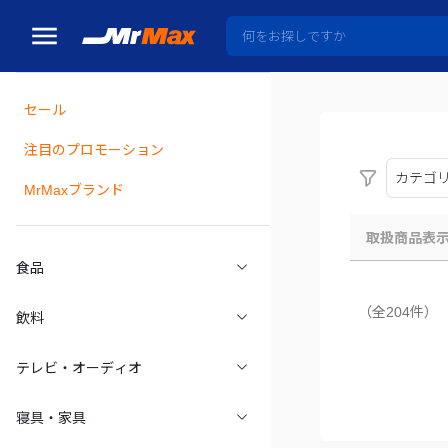
セール
瓶詰
注目のプロモーション
カテゴ
MrMaxブランド
取扱商品表
食品
（全204件）
飲料
テレビ・オーディオ
寝具・家具